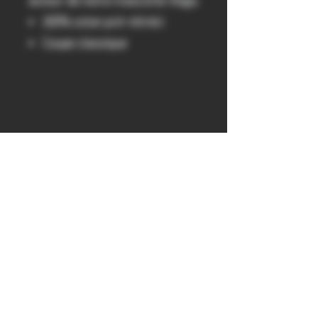
autour de notre mascotte Vega.
100% coton pré-rétréci
Coupe classique
get probed
300 & 400 41 York St