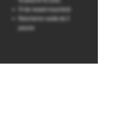
% laine/10 % coton
Fil de tweed moucheté
Manchette roulée de 3
pouces
get probed