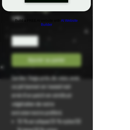
Bonnet Vega
Prix
50,00 $
Build a FREE AI website with
AI Website
Builder
Quantité
*
Ajouter au panier
Gardez Vega près de vous avec
ce joli bonnet en tweed noir
orné d'un patch en similicuir
végétalien de notre
extraterrestre préféré.
55 % acrylique/25 % nylon/10